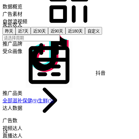
数据概览
广告素材
自然流视频
永乐农人
关联直播
昨天
近7天
近30天
近90天
近180天
自定义
关联商品
推广品牌
受众画像
抖音
推广品类
全部
滋补保健
(9)
生鲜
(5)
达人数据
广告数
视频达人
14
直播达人