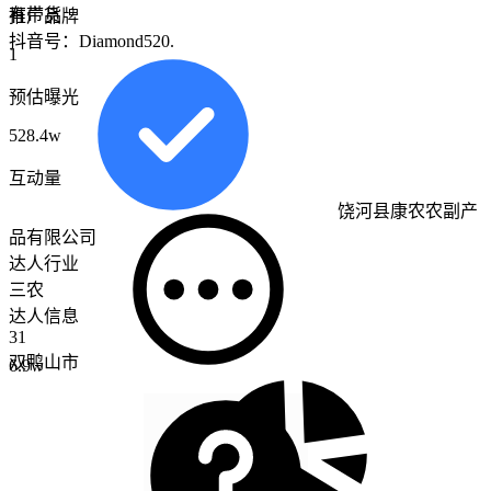
有带货
推广品牌
抖音号：
Diamond520.
1
预估曝光
528.4w
互动量
饶河县康农农副产
品有限公司
达人行业
三农
达人信息
31
双鸭山市
6.9w