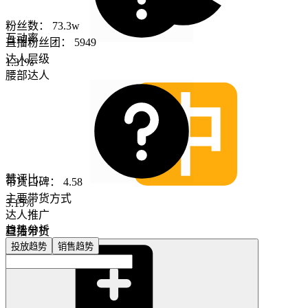
粉丝数：
73.3w
互动率
直播粉丝团：
5949
达人层级
1.31%
腰部达人
赞评比
带货口碑：
4.58
主要带货方式
3.15%
达人推广
趋势分析
直播带货
投放趋势
销售趋势