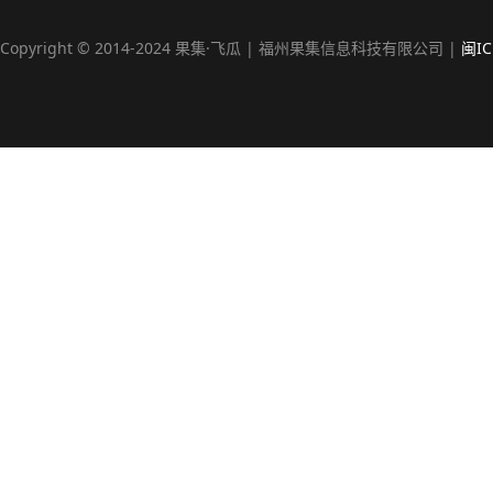
Copyright © 2014-2024 果集·飞瓜 | 福州果集信息科技有限公司 |
闽IC