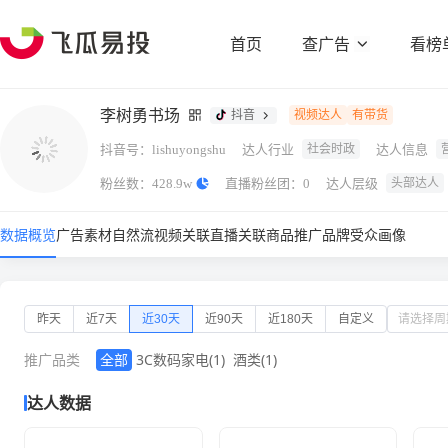
首页
查广告
看榜
李树勇书场
抖音
视频达人
有带货
抖音号：
达人行业
达人信息
社会时政
lishuyongshu
粉丝数：
直播粉丝团：
达人层级
头部达人
428.9w
0
数据概览
广告素材
自然流视频
关联直播
关联商品
推广品牌
受众画像
昨天
近7天
近30天
近90天
近180天
自定义
推广品类
全部
3C数码家电
(1)
酒类
(1)
达人数据