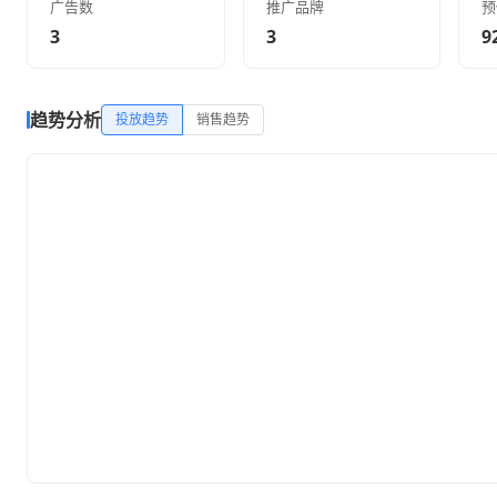
广告数
推广品牌
预
3
3
9
趋势分析
投放趋势
销售趋势