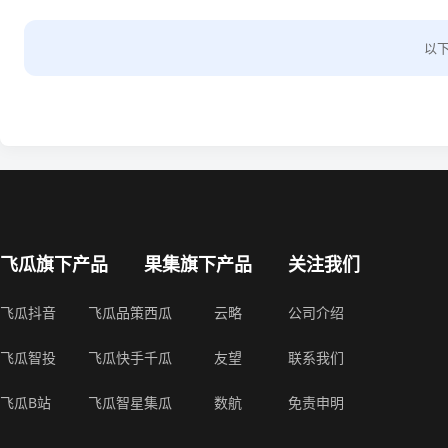
以
飞瓜旗下产品
果集旗下产品
关注我们
飞瓜抖音
飞瓜品策
西瓜
云略
公司介绍
飞瓜智投
飞瓜快手
千瓜
友望
联系我们
飞瓜B站
飞瓜智星
集瓜
数航
免责申明