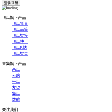
登录/注册
飞瓜旗下产品
飞瓜抖音
飞瓜品策
飞瓜智投
飞瓜快手
飞瓜B站
飞瓜智星
果集旗下产品
西瓜
云略
千瓜
友望
集瓜
数航
关注我们