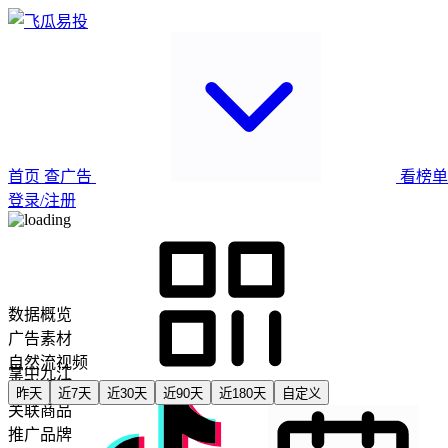
首页
查广告
看榜
登录/注册
数据概览
广告素材
自然流视频
掌中九江
关联直播
昨天
近7天
近30天
近90天
近180天
自定义
关联商品
推广品牌