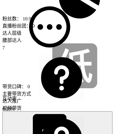
粉丝数：
10.9w
直播粉丝团：
0
达人层级
腰部达人
7
带货口碑：
0
主要带货方式
互动率
达人推广
视频带货
0.18%