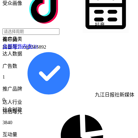
受众画像
抖音
视频达人
推广品类
有带货
全部
服饰内衣
(1)
抖音号：
zzjj8505892
达人数据
广告数
1
推广品牌
九江日报社新媒体
0
达人行业
社会时政
预估曝光
3840
互动量