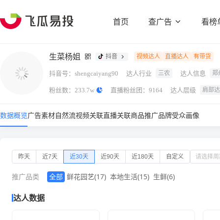
首页
查广告
看榜
生菜杨姐
抖音
视频达人
直播达人
有带货
抖音号：
达人行业
达人信息
三农
郑
shengcaiyang90
粉丝数：
直播粉丝团：
达人层级
肩部达
233.7w
9164
数据概览
广告素材
自然流视频
关联直播
关联商品
推广品牌
受众画像
昨天
近7天
近30天
近90天
近180天
自定义
推广品类
全部
鲜花园艺
(17)
本地生活
(15)
生鲜
(6)
达人数据