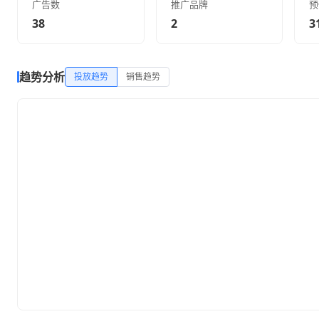
广告数
推广品牌
预
38
2
3
趋势分析
投放趋势
销售趋势