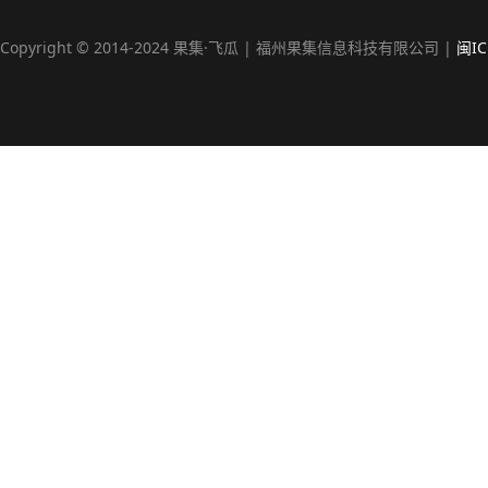
Copyright © 2014-2024 果集·飞瓜 | 福州果集信息科技有限公司 |
闽IC