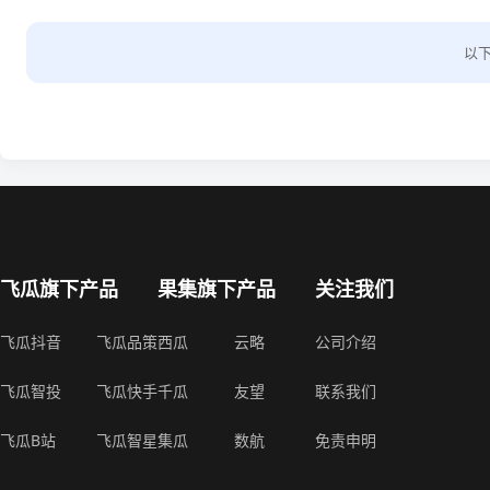
以
飞瓜旗下产品
果集旗下产品
关注我们
飞瓜抖音
飞瓜品策
西瓜
云略
公司介绍
飞瓜智投
飞瓜快手
千瓜
友望
联系我们
飞瓜B站
飞瓜智星
集瓜
数航
免责申明