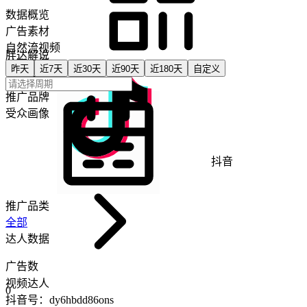
数据概览
广告素材
自然流视频
胖达解说
关联直播
昨天
近7天
近30天
近90天
近180天
自定义
关联商品
推广品牌
受众画像
抖音
推广品类
全部
达人数据
广告数
视频达人
0
抖音号：
dy6hbdd86ons