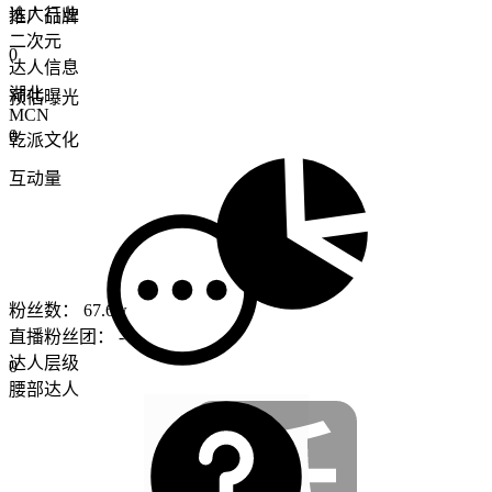
达人行业
推广品牌
二次元
0
达人信息
湖北
预估曝光
MCN
0
乾派文化
互动量
粉丝数：
67.6w
直播粉丝团：
--
达人层级
0
腰部达人