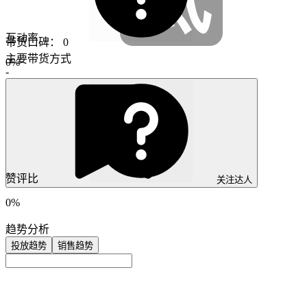
互动率
带货口碑：
0
主要带货方式
0%
-
赞评比
关注达人
0%
趋势分析
投放趋势
销售趋势