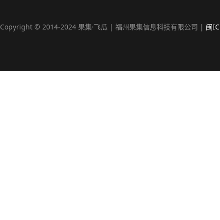
Copyright © 2014-2024 果集·飞瓜 | 福州果集信息科技有限公司 |
闽IC