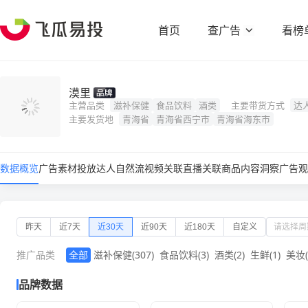
首页
查广告
看榜
漠里
主营品类
滋补保健
食品饮料
酒类
主要带货方式
达
主要发货地
青海省
青海省西宁市
青海省海东市
数据概览
广告素材
投放达人
自然流视频
关联直播
关联商品
内容洞察
广告观
昨天
近7天
近30天
近90天
近180天
自定义
推广品类
全部
滋补保健
(307)
食品饮料
(3)
酒类
(2)
生鲜
(1)
美妆
品牌数据