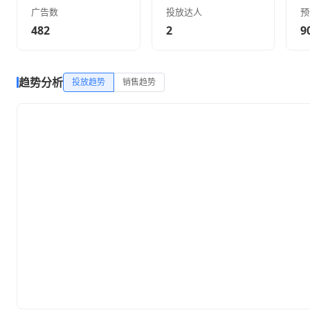
广告数
投放达人
预
482
2
9
趋势分析
投放趋势
销售趋势