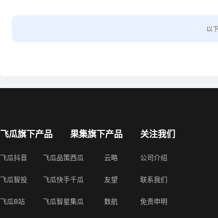
以
飞瓜旗下产品
果集旗下产品
关注我们
飞瓜抖音
飞瓜品策
西瓜
云略
公司介绍
飞瓜智投
飞瓜快手
千瓜
友望
联系我们
飞瓜B站
飞瓜智星
集瓜
数航
免责申明