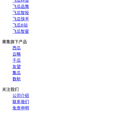
飞瓜抖音
飞瓜品策
飞瓜智投
飞瓜快手
飞瓜B站
飞瓜智星
果集旗下产品
西瓜
云略
千瓜
友望
集瓜
数航
关注我们
公司介绍
联系我们
免责申明