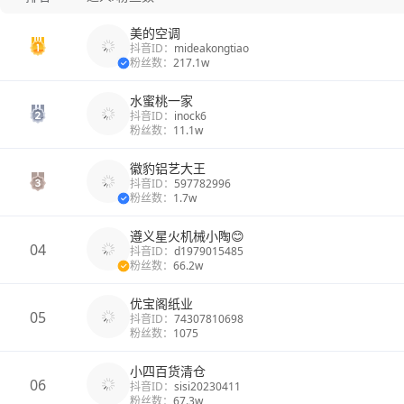
美的空调
抖音ID：
mideakongtiao
粉丝数：
217.1w
水蜜桃一家
抖音ID：
inock6
粉丝数：
11.1w
徽豹铝艺大王
抖音ID：
597782996
粉丝数：
1.7w
遵义星火机械小陶😊
04
抖音ID：
d1979015485
粉丝数：
66.2w
优宝阁纸业
05
抖音ID：
74307810698
粉丝数：
1075
小四百货清仓
06
抖音ID：
sisi20230411
粉丝数：
67.3w