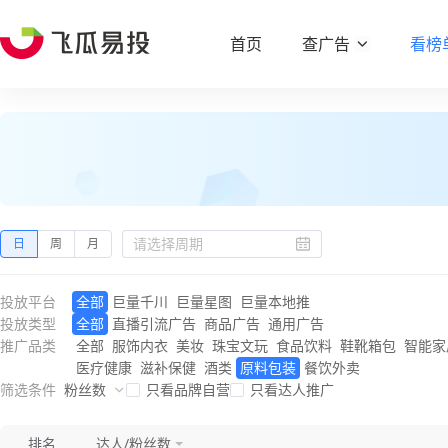
首页
查广告
看榜
日
周
月
投放平台
全部
巨量千川
巨量星图
巨量本地推
投放类型
全部
直播引流广告
商品广告
通用广告
推广品类
全部
服饰内衣
美妆
珠宝文玩
食品饮料
鞋靴箱包
智能家
医疗健康
滋补保健
酒类
原料包装
餐饮外卖
筛选条件
粉丝数
只看品牌自营
只看达人推广
排名
达人/粉丝数