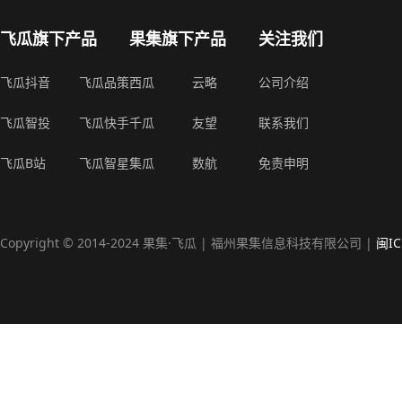
飞瓜旗下产品
果集旗下产品
关注我们
飞瓜抖音
飞瓜品策
西瓜
云略
公司介绍
飞瓜智投
飞瓜快手
千瓜
友望
联系我们
飞瓜B站
飞瓜智星
集瓜
数航
免责申明
Copyright © 2014-2024 果集·飞瓜 | 福州果集信息科技有限公司 |
闽IC