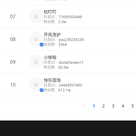
杭叮叮
07
抖音ID：
71690503448
粉丝数：
2.3w
开风洗护
08
抖音ID：
you239239239
粉丝数：
3564
小哆啦
09
抖音ID：
duolahaowu17
粉丝数：
42.5w
快乐现场
10
抖音ID：
24444957483
粉丝数：
612.1w
1
2
3
4
5