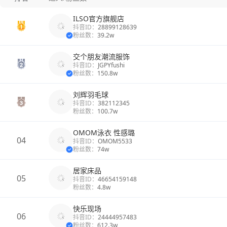
ILSO官方旗舰店
抖音ID：
28899128639
粉丝数：
39.2w
交个朋友潮流服饰
抖音ID：
JGPYfushi
粉丝数：
150.8w
刘辉羽毛球
抖音ID：
382112345
粉丝数：
100.7w
OMOM泳衣 性感璐
04
抖音ID：
OMOM5533
粉丝数：
74w
居家床品
05
抖音ID：
46654159148
粉丝数：
4.8w
快乐现场
06
抖音ID：
24444957483
粉丝数：
612.3w