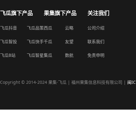
飞瓜旗下产品
果集旗下产品
关注我们
飞瓜抖音
飞瓜品策
西瓜
云略
公司介绍
飞瓜智投
飞瓜快手
千瓜
友望
联系我们
飞瓜B站
飞瓜智星
集瓜
数航
免责申明
Copyright © 2014-2024 果集·飞瓜 | 福州果集信息科技有限公司 |
闽IC