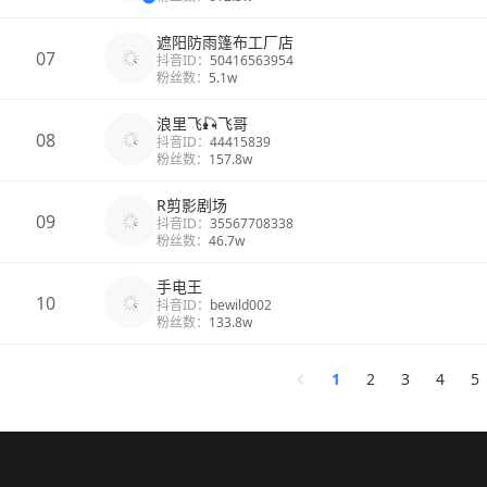
遮阳防雨篷布工厂店
07
抖音ID：
50416563954
粉丝数：
5.1w
浪里飞🎣飞哥
08
抖音ID：
44415839
粉丝数：
157.8w
R剪影剧场
09
抖音ID：
35567708338
粉丝数：
46.7w
手电王
10
抖音ID：
bewild002
粉丝数：
133.8w
1
2
3
4
5