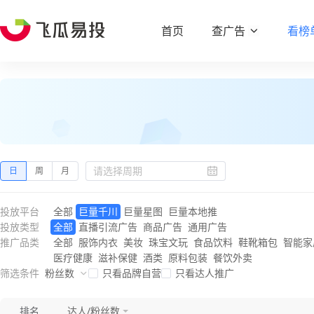
首页
查广告
看榜
日
周
月
投放平台
全部
巨量千川
巨量星图
巨量本地推
投放类型
全部
直播引流广告
商品广告
通用广告
推广品类
全部
服饰内衣
美妆
珠宝文玩
食品饮料
鞋靴箱包
智能家
医疗健康
滋补保健
酒类
原料包装
餐饮外卖
筛选条件
粉丝数
只看品牌自营
只看达人推广
排名
达人/粉丝数