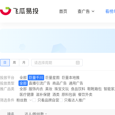
首页
查广告
看榜
日
周
月
投放平台
全部
巨量千川
巨量星图
巨量本地推
投放类型
全部
直播引流广告
商品广告
通用广告
推广品类
全部
服饰内衣
美妆
珠宝文玩
食品饮料
鞋靴箱包
智能家
医疗健康
滋补保健
酒类
原料包装
餐饮外卖
筛选条件
粉丝数
只看品牌自营
只看达人推广
排名
达人/粉丝数