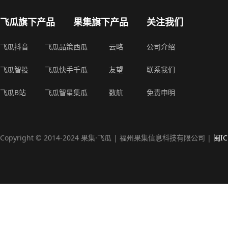
飞瓜旗下产品
果集旗下产品
关注我们
飞瓜抖音
飞瓜品策
西瓜
云略
公司介绍
飞瓜智投
飞瓜快手
千瓜
友望
联系我们
飞瓜B站
飞瓜智星
集瓜
数航
免责申明
Copyright © 2014-2024 果集·飞瓜 | 福州果集信息科技有限公司 |
闽IC