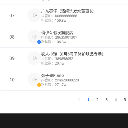
广东亮仔（清闲洗发水董事长)
07
抖音ID：
K0668666666
粉丝数：
159.3w
俏伊朵假发旗舰店
08
抖音ID：
28635901301
粉丝数：
106.3w
农人小瑞（8月6号予沐护肤品专场）
09
抖音ID：
389858052
粉丝数：
20.4w
张子墨Piano
10
抖音ID：
zimo20080220
粉丝数：
271.7w
1
2
3
4
5