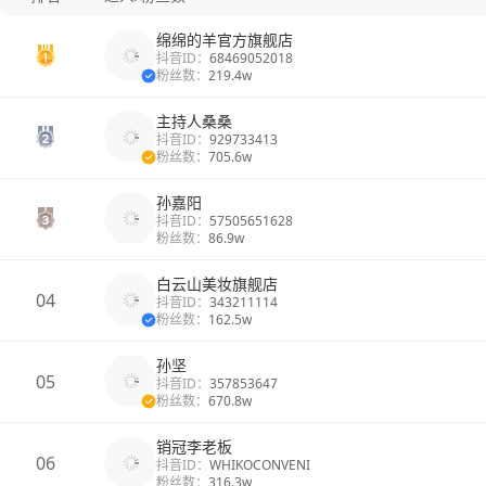
绵绵的羊官方旗舰店
抖音ID：
68469052018
粉丝数：
219.4w
主持人桑桑
抖音ID：
929733413
粉丝数：
705.6w
孙嘉阳
抖音ID：
57505651628
粉丝数：
86.9w
白云山美妆旗舰店
04
抖音ID：
343211114
粉丝数：
162.5w
孙坚
05
抖音ID：
357853647
粉丝数：
670.8w
销冠李老板
06
抖音ID：
WHIKOCONVENI
粉丝数：
316.3w