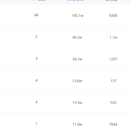
48
145.1w
9309
5
40.2w
1.1w
3
34.1w
1207
4
13.6w
137
4
13.5w
533
1
11.9w
7844