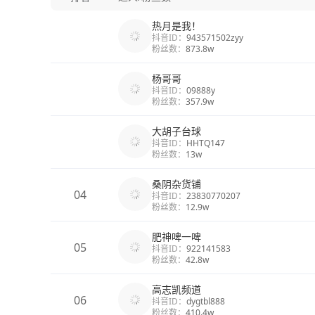
热月是我！
抖音ID：
943571502zyy
粉丝数：
873.8w
杨哥哥
抖音ID：
09888y
粉丝数：
357.9w
大胡子台球
抖音ID：
HHTQ147
粉丝数：
13w
桑阴杂货铺
04
抖音ID：
23830770207
粉丝数：
12.9w
肥神啤一啤
05
抖音ID：
922141583
粉丝数：
42.8w
高志凯频道
06
抖音ID：
dygtbl888
粉丝数：
410.4w