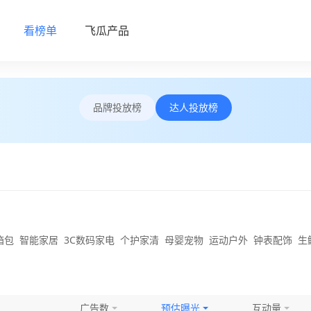
看榜单
飞瓜产品
品牌投放榜
达人投放榜
箱包
智能家居
3C数码家电
个护家清
母婴宠物
运动户外
钟表配饰
生
广告数
预估曝光
互动量