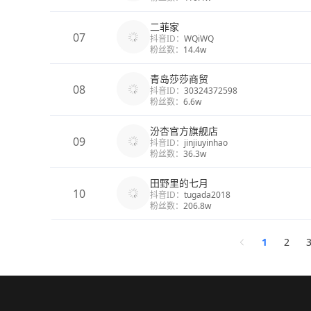
二菲家
07
抖音ID：
WQiWQ
粉丝数：
14.4w
青岛莎莎商贸
08
抖音ID：
30324372598
粉丝数：
6.6w
汾杏官方旗舰店
09
抖音ID：
jinjiuyinhao
粉丝数：
36.3w
田野里的七月
10
抖音ID：
tugada2018
粉丝数：
206.8w
1
2