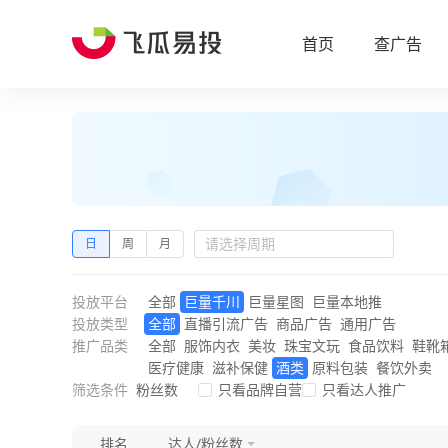
首页
查广告
日
周
月
投放平台
全部
巨量千川
巨量星图
巨量本地推
投放类型
全部
直播引流广告
商品广告
通用广告
推广品类
全部
服饰内衣
美妆
珠宝文玩
食品饮料
鞋靴
医疗健康
滋补保健
酒类
原料包装
餐饮外卖
筛选条件
粉丝数
只看品牌自营
只看达人推广
排名
达人/粉丝数