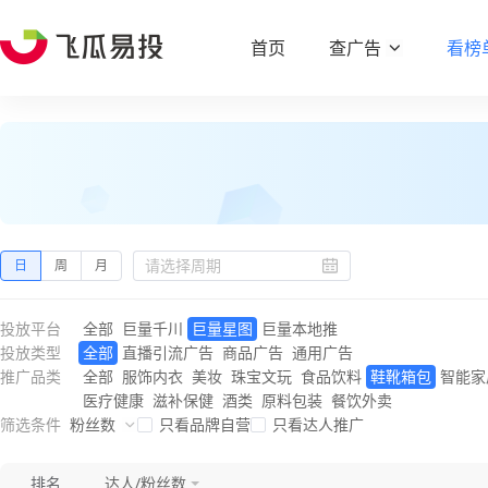
首页
查广告
看榜
日
周
月
投放平台
全部
巨量千川
巨量星图
巨量本地推
投放类型
全部
直播引流广告
商品广告
通用广告
推广品类
全部
服饰内衣
美妆
珠宝文玩
食品饮料
鞋靴箱包
智能家
医疗健康
滋补保健
酒类
原料包装
餐饮外卖
筛选条件
粉丝数
只看品牌自营
只看达人推广
排名
达人/粉丝数