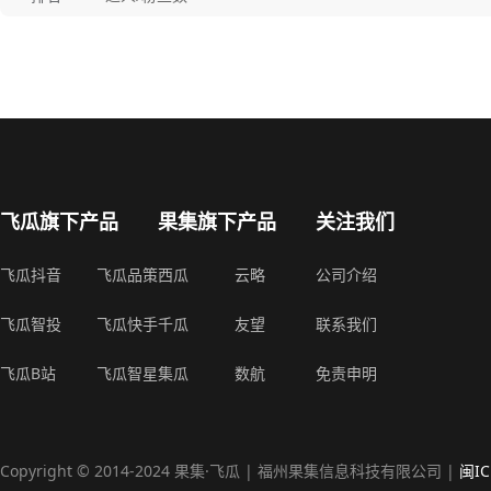
飞瓜旗下产品
果集旗下产品
关注我们
飞瓜抖音
飞瓜品策
西瓜
云略
公司介绍
飞瓜智投
飞瓜快手
千瓜
友望
联系我们
飞瓜B站
飞瓜智星
集瓜
数航
免责申明
Copyright © 2014-2024 果集·飞瓜 | 福州果集信息科技有限公司 |
闽IC