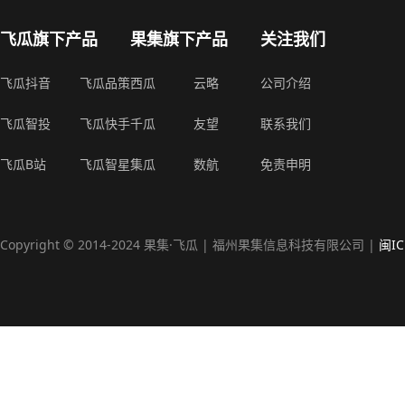
飞瓜旗下产品
果集旗下产品
关注我们
飞瓜抖音
飞瓜品策
西瓜
云略
公司介绍
飞瓜智投
飞瓜快手
千瓜
友望
联系我们
飞瓜B站
飞瓜智星
集瓜
数航
免责申明
Copyright © 2014-2024 果集·飞瓜 | 福州果集信息科技有限公司 |
闽IC