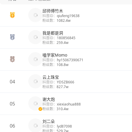
邱师傅竹木
抖音ID：
qiufeng19638
粉丝数：
1082.4w
我是都是洞
抖音ID：
180856845
粉丝数：
259.4w
嗑学家Momo
抖音ID：
hy15067390671
粉丝数：
108.8w
云上珠宝
04
抖音ID：
YDSZB666
粉丝数：
827.7w
谢大炮
05
抖音ID：
xiexiaohua888
粉丝数：
310.4w
刘二朵
06
抖音ID：
lyd87098
粉丝数：
529.7w