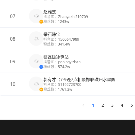
赵雅芝
07
抖音ID：
Zhaoyazhi210709
粉丝数：
1243w
举石珠宝
08
抖音ID：
1500647989
粉丝数：
341.4w
蔡磊破冰驿站
09
抖音ID：
pobingyizhan
粉丝数：
574.2w
郭有才（7-9晚7点相聚邯郸磁州水墨园
10
抖音ID：
51192723700
粉丝数：
1761.3w
1
2
3
4
5