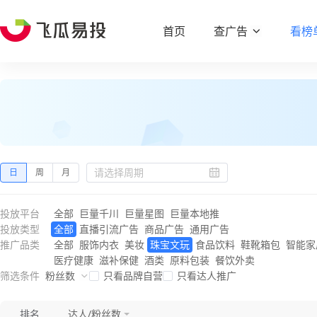
首页
查广告
看榜
日
周
月
投放平台
全部
巨量千川
巨量星图
巨量本地推
投放类型
全部
直播引流广告
商品广告
通用广告
推广品类
全部
服饰内衣
美妆
珠宝文玩
食品饮料
鞋靴箱包
智能家
医疗健康
滋补保健
酒类
原料包装
餐饮外卖
筛选条件
粉丝数
只看品牌自营
只看达人推广
排名
达人/粉丝数