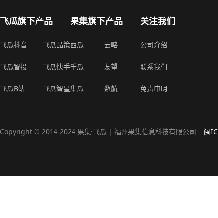
飞瓜旗下产品
果集旗下产品
关注我们
飞瓜抖音
飞瓜品策
西瓜
云略
公司介绍
飞瓜智投
飞瓜快手
千瓜
友望
联系我们
飞瓜B站
飞瓜智星
集瓜
数航
免责申明
Copyright © 2014-2024 果集·飞瓜 | 福州果集信息科技有限公司 |
闽IC