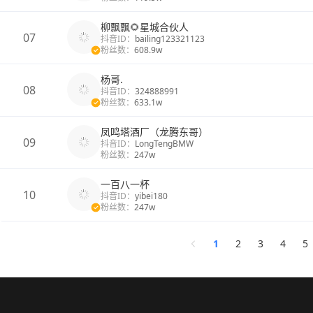
柳飘飘🌻星城合伙人
07
抖音ID：
bailing123321123
粉丝数：
608.9w
杨哥.
08
抖音ID：
324888991
粉丝数：
633.1w
凤鸣塔酒厂（龙腾东哥）
09
抖音ID：
LongTengBMW
粉丝数：
247w
一百八一杯
10
抖音ID：
yibei180
粉丝数：
247w
1
2
3
4
5