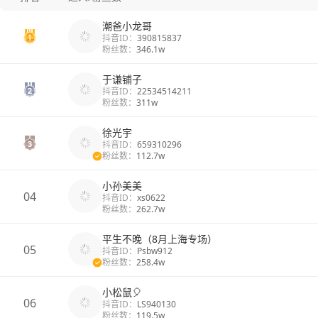
潮爸小龙哥
抖音ID：
390815837
粉丝数：
346.1w
于谦铺子
抖音ID：
22534514211
粉丝数：
311w
徐光宇
抖音ID：
659310296
粉丝数：
112.7w
小孙美美
04
抖音ID：
xs0622
粉丝数：
262.7w
平生不晚（8月上海专场）
05
抖音ID：
Psbw912
粉丝数：
258.4w
小松鼠🎈
06
抖音ID：
LS940130
粉丝数：
119.5w