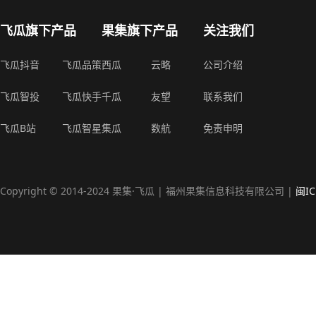
飞瓜旗下产品
果集旗下产品
关注我们
飞瓜抖音
飞瓜品策
西瓜
云略
公司介绍
飞瓜智投
飞瓜快手
千瓜
友望
联系我们
飞瓜B站
飞瓜智星
集瓜
数航
免责申明
Copyright © 2014-2024 果集·飞瓜 | 福州果集信息科技有限公司 |
闽IC