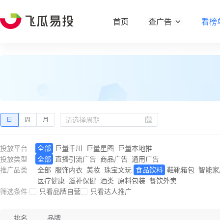
首页
查广告
看榜
日
周
月
投放平台
全部
巨量千川
巨量星图
巨量本地推
投放类型
全部
直播引流广告
商品广告
通用广告
推广品类
全部
服饰内衣
美妆
珠宝文玩
食品饮料
鞋靴箱包
智能家
医疗健康
滋补保健
酒类
原料包装
餐饮外卖
筛选条件
只看品牌自营
只看达人推广
排名
品牌