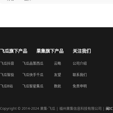
飞瓜旗下产品
果集旗下产品
关注我们
飞瓜抖音
飞瓜品策
西瓜
云略
公司介绍
飞瓜智投
飞瓜快手
千瓜
友望
联系我们
飞瓜B站
飞瓜智星
集瓜
数航
免责申明
Copyright © 2014-2024 果集·飞瓜 | 福州果集信息科技有限公司 |
闽IC