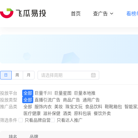
首页
查广告
看榜
日
周
月
投放平台
全部
巨量千川
巨量星图
巨量本地推
投放类型
全部
直播引流广告
商品广告
通用广告
推广品类
全部
服饰内衣
美妆
珠宝文玩
食品饮料
鞋靴箱包
智能家
医疗健康
滋补保健
酒类
原料包装
餐饮外卖
筛选条件
只看品牌自营
只看达人推广
排名
品牌