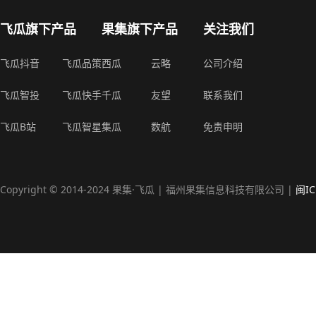
飞瓜旗下产品
果集旗下产品
关注我们
飞瓜抖音
飞瓜品策
西瓜
云略
公司介绍
飞瓜智投
飞瓜快手
千瓜
友望
联系我们
飞瓜B站
飞瓜智星
集瓜
数航
免责申明
Copyright © 2014-2024 果集·飞瓜 | 福州果集信息科技有限公司 |
闽IC