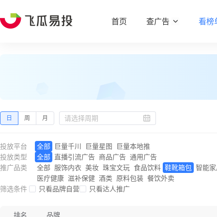
首页
查广告
看榜
日
周
月
投放平台
全部
巨量千川
巨量星图
巨量本地推
投放类型
全部
直播引流广告
商品广告
通用广告
推广品类
全部
服饰内衣
美妆
珠宝文玩
食品饮料
鞋靴箱包
智能家
医疗健康
滋补保健
酒类
原料包装
餐饮外卖
筛选条件
只看品牌自营
只看达人推广
排名
品牌