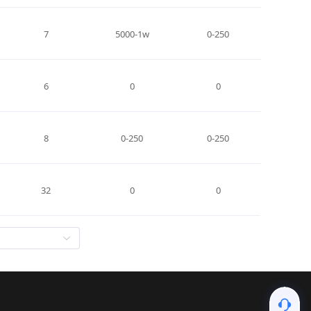
7
5000-1w
0-250
6
0
0
8
0-250
0-250
32
0
0