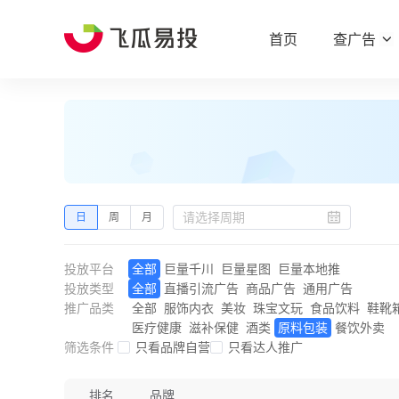
首页
查广告
日
周
月
投放平台
全部
巨量千川
巨量星图
巨量本地推
投放类型
全部
直播引流广告
商品广告
通用广告
推广品类
全部
服饰内衣
美妆
珠宝文玩
食品饮料
鞋靴
医疗健康
滋补保健
酒类
原料包装
餐饮外卖
筛选条件
只看品牌自营
只看达人推广
排名
品牌