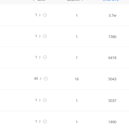
1
1
3.7w
1
1
7386
1
1
6418
45
16
5043
1
1
5037
1
1
1890