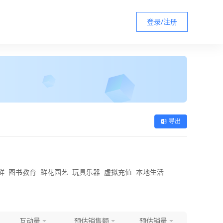
登录/注册
导出
鲜
图书教育
鲜花园艺
玩具乐器
虚拟充值
本地生活
互动量
预估销售额
预估销量