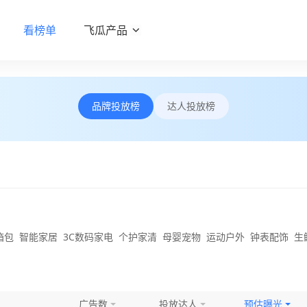
看榜单
飞瓜产品
品牌投放榜
达人投放榜
箱包
智能家居
3C数码家电
个护家清
母婴宠物
运动户外
钟表配饰
生
广告数
投放达人
预估曝光