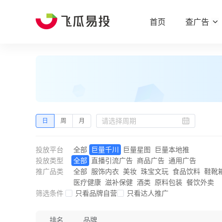
首页
查广告
日
周
月
投放平台
全部
巨量千川
巨量星图
巨量本地推
投放类型
全部
直播引流广告
商品广告
通用广告
推广品类
全部
服饰内衣
美妆
珠宝文玩
食品饮料
鞋靴
医疗健康
滋补保健
酒类
原料包装
餐饮外卖
筛选条件
只看品牌自营
只看达人推广
排名
品牌