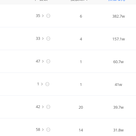
35
6
382.7w
33
4
157.1w
47
1
60.7w
1
1
41w
42
20
39.7w
58
14
31.8w