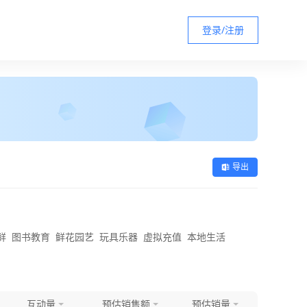
登录/注册
导出
鲜
图书教育
鲜花园艺
玩具乐器
虚拟充值
本地生活
互动量
预估销售额
预估销量