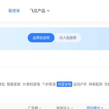
看榜单
飞瓜产品
品牌投放榜
达人投放榜
箱包
智能家居
3C数码家电
个护家清
母婴宠物
运动户外
钟表配饰
生
广告数
投放达人
预估曝光