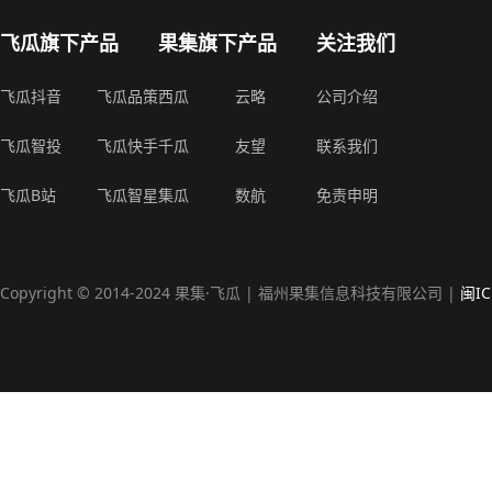
飞瓜旗下产品
果集旗下产品
关注我们
飞瓜抖音
飞瓜品策
西瓜
云略
公司介绍
飞瓜智投
飞瓜快手
千瓜
友望
联系我们
飞瓜B站
飞瓜智星
集瓜
数航
免责申明
Copyright © 2014-2024 果集·飞瓜 | 福州果集信息科技有限公司 |
闽IC