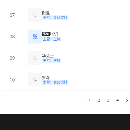
树夏
07
主营：食品饮料
张记
08
张
主营：生鲜
华莱士
09
主营：生鲜
罗森
10
主营：食品饮料
1
2
3
4
5