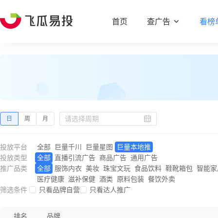
首页
查广告
看榜
日
周
月
投放平台
全部
巨量千川
巨量星图
巨量本地推
投放类型
全部
直播引流广告
商品广告
通用广告
推广品类
全部
服饰内衣
美妆
珠宝文玩
食品饮料
鞋靴箱包
智能家
医疗健康
滋补保健
酒类
原料包装
餐饮外卖
筛选条件
只看品牌自营
只看达人推广
排名
品牌