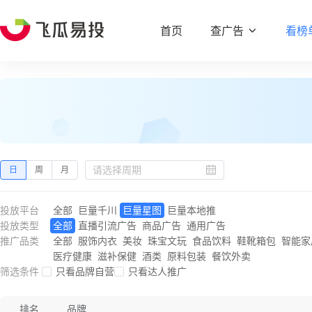
首页
查广告
看榜
日
周
月
投放平台
全部
巨量千川
巨量星图
巨量本地推
投放类型
全部
直播引流广告
商品广告
通用广告
推广品类
全部
服饰内衣
美妆
珠宝文玩
食品饮料
鞋靴箱包
智能家
医疗健康
滋补保健
酒类
原料包装
餐饮外卖
筛选条件
只看品牌自营
只看达人推广
排名
品牌