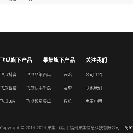
飞瓜旗下产品
果集旗下产品
关注我们
飞瓜抖音
飞瓜品策
西瓜
云略
公司介绍
飞瓜智投
飞瓜快手
千瓜
友望
联系我们
飞瓜B站
飞瓜智星
集瓜
数航
免责申明
Copyright © 2014-2024 果集·飞瓜 | 福州果集信息科技有限公司 |
闽IC