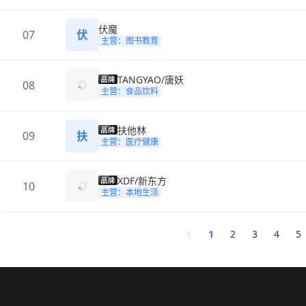
伏魔
07
伏
主营：图书教育
TANGYAO/唐妖
08
主营：食品饮料
扶他林
09
扶
主营：医疗健康
XDF/新东方
10
主营：本地生活
1
2
3
4
5