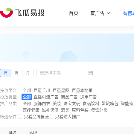
首页
查广告
看榜
日
周
月
投放平台
全部
巨量千川
巨量星图
巨量本地推
投放类型
全部
直播引流广告
商品广告
通用广告
推广品类
全部
服饰内衣
美妆
珠宝文玩
食品饮料
鞋靴箱包
智能家
医疗健康
滋补保健
酒类
原料包装
餐饮外卖
筛选条件
只看品牌自营
只看达人推广
排名
品牌