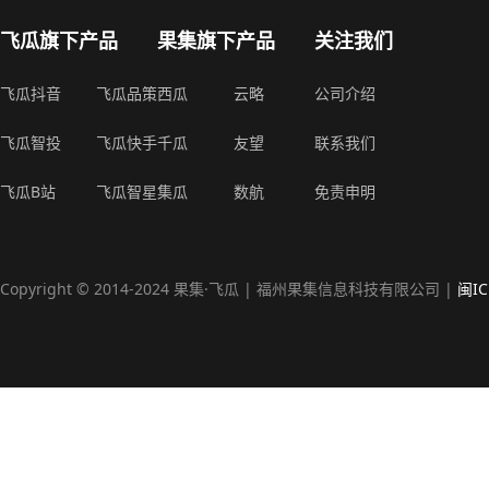
飞瓜旗下产品
果集旗下产品
关注我们
飞瓜抖音
飞瓜品策
西瓜
云略
公司介绍
飞瓜智投
飞瓜快手
千瓜
友望
联系我们
飞瓜B站
飞瓜智星
集瓜
数航
免责申明
Copyright © 2014-2024 果集·飞瓜 | 福州果集信息科技有限公司 |
闽IC