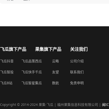
飞瓜旗下产品
果集旗下产品
关注我们
飞瓜抖音
飞瓜品策
西瓜
云略
公司介绍
飞瓜智投
飞瓜快手
千瓜
友望
联系我们
飞瓜B站
飞瓜智星
集瓜
数航
免责申明
Copyright © 2014-2024 果集·飞瓜 | 福州果集信息科技有限公司 |
闽IC