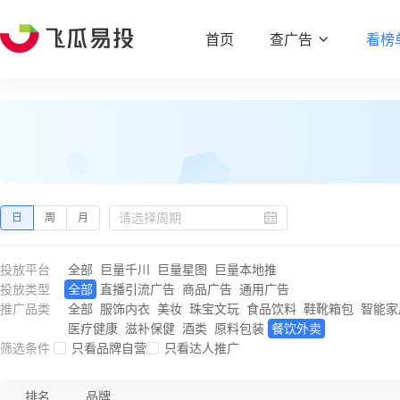
首页
查广告
看榜
日
周
月
投放平台
全部
巨量千川
巨量星图
巨量本地推
投放类型
全部
直播引流广告
商品广告
通用广告
推广品类
全部
服饰内衣
美妆
珠宝文玩
食品饮料
鞋靴箱包
智能家
医疗健康
滋补保健
酒类
原料包装
餐饮外卖
筛选条件
只看品牌自营
只看达人推广
排名
品牌